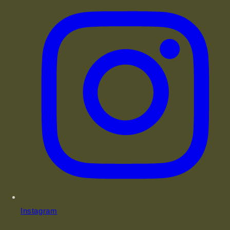
Instagram