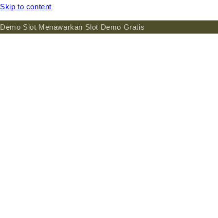
Skip to content
Demo Slot Menawarkan Slot Demo Gratis