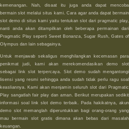
kemenangan. Nah, disaat itu juga anda dapat mencoba
bermain slot melalui situs kami. Cara agar anda dapat bermain
slot demo di situs kami yaitu tentukan slot dari pragmatic play,
nanti anda akan ditampilkan oleh beberapa permainan dari
Pragmatic Play seperti Sweet Bonanza, Sugar Rush, Gates of
Olympus dan lain sebagainya.
Untuk menjawab sekaligus menghilangkan kecemasan para
penikmat judi, kami akan merekomendasikan demo slot
sebagai link slot terpercaya. Slot demo sudah mengantongi
lisensi yang resmi sehingga anda sudah tidak perlu ragu soal
keasliannya. Kami akan menjamin seluruh slot dari Pragmatic
Play sangatlah fair play dan aman. Berikut merupakan sedikit
informasi soal link slot demo terbaik. Pada hakikatnya, akun
demo slot memanglah diperuntukkan bagi orang-orang yang
mau bermain slot gratis dimana akan bebas dari masalah
keuangan.