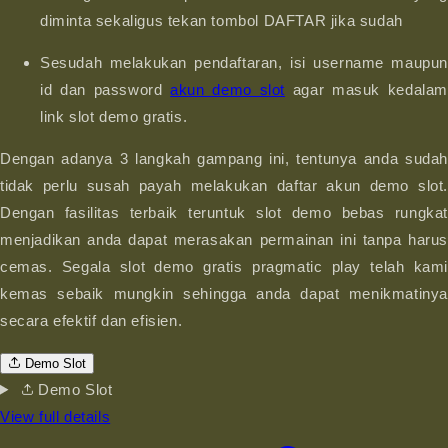
diminta sekaligus tekan tombol DAFTAR jika sudah
Sesudah melakukan pendaftaran, isi username maupun
id dan password
akun demo slot
agar masuk kedalam
link slot demo gratis.
Dengan adanya 3 langkah gampang ini, tentunya anda sudah
tidak perlu susah payah melakukan daftar akun demo slot.
Dengan fasilitas terbaik teruntuk slot demo bebas rungkat
menjadikan anda dapat merasakan permainan ini tanpa harus
cemas. Segala slot demo gratis pragmatic play telah kami
kemas sebaik mungkin sehingga anda dapat menikmatinya
secara efektif dan efisien.
Demo Slot
Demo Slot
View full details