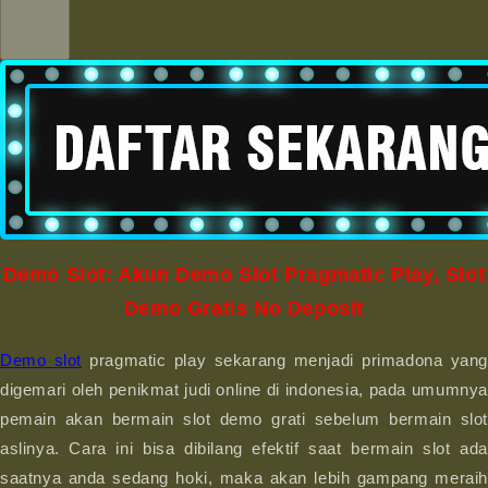
Demo Slot: Akun Demo Slot Pragmatic Play, Slot
Demo Gratis No Deposit
Demo slot
pragmatic play sekarang menjadi primadona yang
digemari oleh penikmat judi online di indonesia, pada umumnya
pemain akan bermain slot demo grati sebelum bermain slot
aslinya. Cara ini bisa dibilang efektif saat bermain slot ada
saatnya anda sedang hoki, maka akan lebih gampang meraih