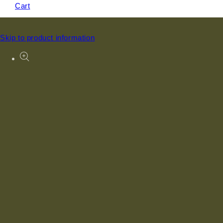
Cart
Skip to product information