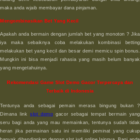
maka anda wjaib membayar dana pinjaman.
Mengombinasikan Bet Yang Kecil
Apakah anda bermain dengan jumlah bet yang monoton ? Jika
iya maka sebaiknya coba melakukan kombinasi betting
melakukan bet yang kecil dan besar demi memicu spin bonus.
Mungkin ini bisa menjadi rahasia yang masih belum banyak
yang mengetahuinya.
Rekomendasi Game Slot Demo Gacor Terpercaya dan
Terbaik di Indonesia
Tentunya anda sebagai pemain merasa bingung bukan ?
Dimana link
slot demo
gacor sebagai tempat bermain yang
seru bagi anda yang mau memainkan, tentunya sudah tidak
heran jika permainan satu ini memiliki peminat yang cukup
banyak dibandingkan dengan slot judi online lainnya. Bagi anda