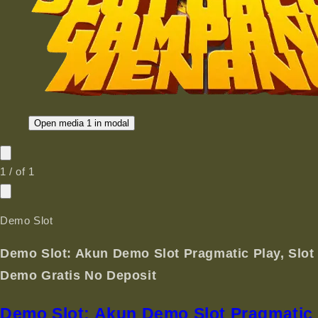
Open media 1 in modal
1
/
of
1
Demo Slot
Demo Slot: Akun Demo Slot Pragmatic Play, Slot
Demo Gratis No Deposit
Demo Slot: Akun Demo Slot Pragmatic