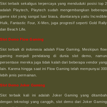
Slot terbaik sekaligus terpercaya yang menduduki posisi top 2
adalah Playtech, Playtech sudah mengembangkan beberapa
game slot yang sangat luar biasa, diantaranya yaitu Incredible
Hulk, Fantastic Four, X-Men, juga progresif seperti Gold Rally
dan Beach Life.
Slot Demo Flow Gaming
Slot terbaik di indonesia adalah Flow Gaming, Meskipun flow
gaming menjadi pendatang di dunia slot demo, namun
persentase mereka juga tidak kalah dari beberapa vendor yang
lain. Karena hingga saat ini Flow Gaming telah mempunyai 300
lebih jenis permainan.
Slot Demo Joker Gaming
Slot terbaik kali ini adalah Joker Gaming yang ditambah
dengan teknologi yang canggih, slot demo dari Joker Gaming