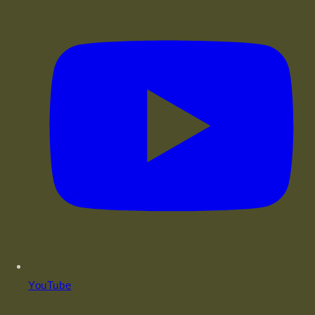
YouTube